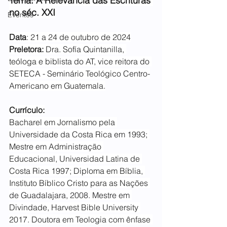
Tema: A Relevância das Escrituras 
no séc. XXI
Eventos
Data
: 21 a 24 de outubro de 2024
Preletora:
 Dra. Sofía Quintanilla, 
teóloga e biblista do AT, vice reitora do 
SETECA - Seminário Teológico Centro-
Americano em Guatemala.
Currículo:
Bacharel em Jornalismo pela 
Universidade da Costa Rica em 1993; 
Mestre em Administração 
Educacional, Universidad Latina de 
Costa Rica 1997; Diploma em Bíblia, 
Instituto Bíblico Cristo para as Nações 
de Guadalajara, 2008. Mestre em 
Divindade, Harvest Bible University 
2017. Doutora em Teologia com ênfase 