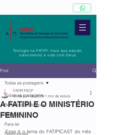
Teologia na FATIPI: mais que estudo,
crescimento e vida com Deus.
Post
Todas as postagens
FATIPI FECP
Todas as postagens
23 de jun. de 2023
1 min de leitura
A FATIPI E O MINISTÉRIO
Reflexões Teológicas
FEMININO
Notícias
Para ler
Esse é o tema do FATIPICAST do mês 
Devocionais