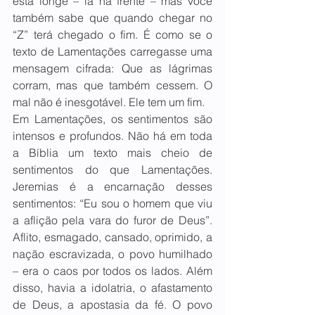
está longe – lá na frente – mas você 
também sabe que quando chegar no 
“Z” terá chegado o fim. É como se o 
texto de Lamentações carregasse uma 
mensagem cifrada: Que as lágrimas 
corram, mas que também cessem. O 
mal não é inesgotável. Ele tem um fim.
Em Lamentações, os sentimentos são 
intensos e profundos. Não há em toda 
a Bíblia um texto mais cheio de 
sentimentos do que Lamentações. 
Jeremias é a encarnação desses 
sentimentos: “Eu sou o homem que viu 
a aflição pela vara do furor de Deus”. 
Aflito, esmagado, cansado, oprimido, a 
nação escravizada, o povo humilhado 
– era o caos por todos os lados. Além 
disso, havia a idolatria, o afastamento 
de Deus, a apostasia da fé. O povo 