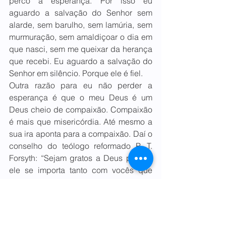
perco a esperança. Por isso eu 
aguardo a salvação do Senhor sem 
alarde, sem barulho, sem lamúria, sem 
murmuração, sem amaldiçoar o dia em 
que nasci, sem me queixar da herança 
que recebi. Eu aguardo a salvação do 
Senhor em silêncio. Porque ele é fiel.
Outra razão para eu não perder a 
esperança é que o meu Deus é um 
Deus cheio de compaixão. Compaixão 
é mais que misericórdia. Até mesmo a 
sua ira aponta para a compaixão. Daí o 
conselho do teólogo reformado P. T. 
Forsyth: “Sejam gratos a Deus porque 
ele se importa tanto com vocês que 
chega a ficar irado”.
Deus não deixa ninguém triste para 
sempre. Deus não nos quer 
cabisbaixos, arrasados, encurvados, 