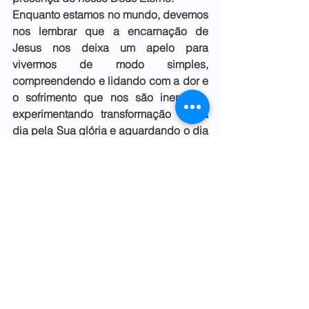
Enquanto estamos no mundo, devemos 
nos lembrar que a encarnação de 
Jesus nos deixa um apelo para 
vivermos de modo simples, 
compreendendo e lidando com a dor e 
o sofrimento que nos são inerentes, 
experimentando transformação dia a 
dia pela Sua glória e aguardando o dia 
em que todo olho verá, todo joelho se 
dobrará e toda língua confessará que 
Jesus Cristo é o Senhor.
Rev. Esny Cerene Soares
Professor da FATIPI
Reflexões Teológicas