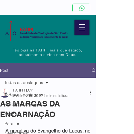
Teologia na FATIPI: mais que estudo,
crescimento e vida com Deus.
Post
Todas as postagens
FATIPI FECP
Todas as postagens
8 de nov. de 2019
4 min de leitura
AS MARCAS DA
Reflexões Teológicas
ENCARNAÇÃO
Notícias
Para ler
A narrativa do Evangelho de Lucas, no 
Devocionais