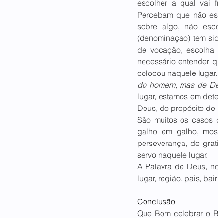
escolher a qual vai 
Percebam que não esco
sobre algo, não esco
(denominação) tem sid
de vocação, escolha
necessário entender q
colocou naquele lugar.
do homem, mas de Deu
lugar, estamos em det
Deus, do propósito de
São muitos os casos 
galho em galho, mostr
perseverança, de grat
servo naquele lugar.
A Palavra de Deus, no
lugar, região, pais, ba
Conclusão
Que Bom celebrar o Ba