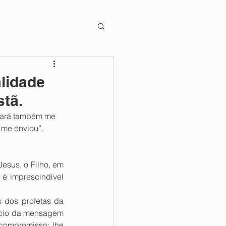
lidade
stã.
stará também me 
me enviou”.
esus, o Filho, em 
é imprescindível 
 dos profetas da 
ncio da mensagem 
compromisso; lhe 