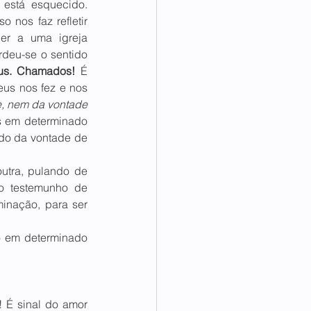
está esquecido. 
nos faz refletir 
er a uma igreja 
deu-se o sentido 
us. Chamados!
 É 
us nos fez e nos 
, nem da vontade 
 em determinado 
do da vontade de 
tra, pulando de 
 o testemunho de 
inação, para ser 
o em determinado 
 É sinal do amor 