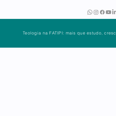
O
BIBLIOTECA
PUBLICAÇÕES
Teologia na FATIPI: mais que estudo, cres
NTES
DÚVIDAS FREQUENTES
ATENDIMENTO
OUVIDOR