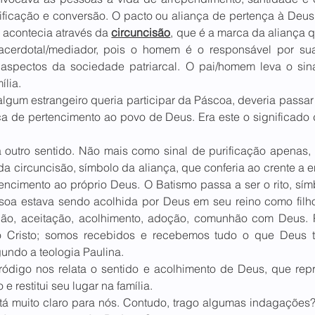
rificação e conversão. O pacto ou aliança de pertença à Deus,
 acontecia através da 
circuncisão
, que é a marca da aliança 
cerdotal/mediador, pois o homem é o responsável por sua f
 aspectos da sociedade patriarcal. O pai/homem leva o sina
ília.
gum estrangeiro queria participar da Páscoa, deveria passar 
ça de pertencimento ao povo de Deus. Era este o significado 
 outro sentido. Não mais como sinal de purificação apenas,
da circuncisão, símbolo da aliança, que conferia ao crente a e
ncimento ao próprio Deus. O Batismo passa a ser o rito, símb
soa estava sendo acolhida por Deus em seu reino como filho e
ção, aceitação, acolhimento, adoção, comunhão com Deus. 
 Cristo; somos recebidos e recebemos tudo o que Deus t
undo a teologia Paulina.
ródigo nos relata o sentido e acolhimento de Deus, que repre
e restitui seu lugar na família.
stá muito claro para nós. Contudo, trago algumas indagações?