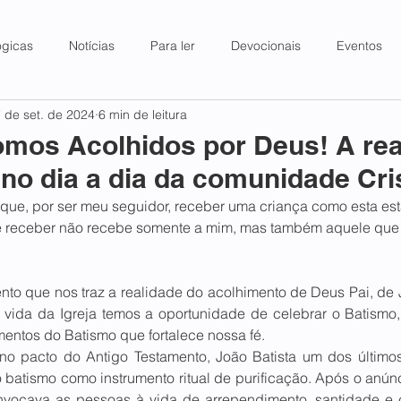
ógicas
Notícias
Para ler
Devocionais
Eventos
 de set. de 2024
6 min de leitura
omos Acolhidos por Deus! A rea
no dia a dia da comunidade Cri
 que, por ser meu seguidor, receber uma criança como esta e
 receber não recebe somente a mim, mas também aquele que 
to que nos traz a realidade do acolhimento de Deus Pai, de J
vida da Igreja temos a oportunidade de celebrar o Batismo, 
entos do Batismo que fortalece nossa fé.
no pacto do Antigo Testamento, João Batista um dos últimos
o batismo como instrumento ritual de purificação. Após o anú
nvocava as pessoas à vida de arrependimento, santidade e 