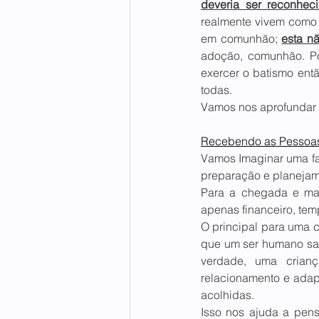
deveria ser reconhe
realmente vivem como t
em comunhão; 
esta n
adoção, comunhão. Po
exercer o batismo ent
todas.
Vamos nos aprofundar 
Recebendo as Pessoas
Vamos Imaginar uma fa
preparação e planejame
Para a chegada e man
apenas financeiro, temp
O principal para uma c
que um ser humano sau
verdade, uma crian
relacionamento e ada
acolhidas.
Isso nos ajuda a pens