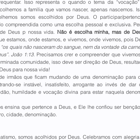
frequentar. Isso representa o quando o tema da “vocação” 
lhemos a família que vamos nascer, apenas nascemos. Isso 
lhemos somos escolhidos por Deus. O participar/pertenc
o compreendida como uma escolha pessoal e exclusiva. Per
 de Deus p nossa vida. 
Não é escolha minha, mas de De
ue estamos, onde estamos, e vivemos, onde vivemos, pois De
 
“os quais não nasceram do sangue, nem da vontade da carne
s”. João 1:13.
 Precisamos crer e compreender que vivemos
erminada comunidade, isso deve ser direção de Deus, resulta
 Deus para nossa vida!
de irmãos que ficam mudando de uma denominação para ou
ando-se instável, insatisfeito, arrogante ao invés de dar
idão, humildade e vocação divina para estar naquela denom
s ensina que pertence a Deus, e Ele lhe confiou ser bençã
irro, cidade, denominação.
tismo, somos acolhidos por Deus. Celebramos com alegria!