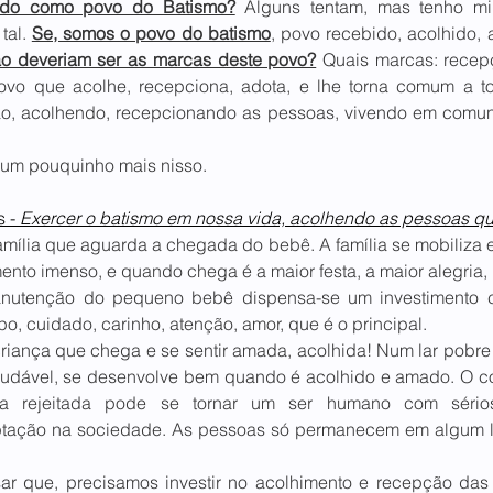
cido como povo do Batismo?
 Alguns tentam, mas tenho mi
al. 
Se, somos o povo do batismo
, povo recebido, acolhido, 
ão deveriam ser as marcas deste povo?
 Quais marcas: recepç
vo que acolhe, recepciona, adota, e lhe torna comum a to
ão, acolhendo, recepcionando as pessoas, vivendo em comu
um pouquinho mais nisso.
 - 
Exercer o batismo em nossa vida, acolhendo as pessoas q
mília que aguarda a chegada do bebê. A família se mobiliza 
nto imenso, e quando chega é a maior festa, a maior alegria
utenção do pequeno bebê dispensa-se um investimento co
o, cuidado, carinho, atenção, amor, que é o principal.
riança que chega e se sentir amada, acolhida! Num lar pobre 
dável, se desenvolve bem quando é acolhido e amado. O co
ça rejeitada pode se tornar um ser humano com sério
ptação na sociedade. As pessoas só permanecem em algum l
ar que, precisamos investir no acolhimento e recepção da