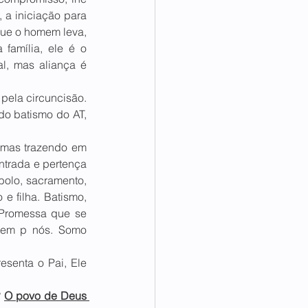
 a iniciação para 
que o homem leva, 
amília, ele é o 
l, mas aliança é 
pela circuncisão. 
do batismo do AT, 
 mas trazendo em 
ntrada e pertença 
olo, sacramento, 
 filha. Batismo, 
Promessa que se 
em p nós. Somo 
senta o Pai, Ele 
 
O povo de Deus 