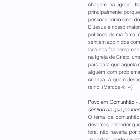
chegam na igreja. N
principalmente porqu
pessoas como sinal do
E Jesus é nosso maior
políticos de má fama, 
sentiam acolhidos com 
Isso nos faz compreen
na igreja de Cristo, um
pais para que aquela c
alguém com problemas.
criança, a quem Jesus
reino. (Marcos 4:14)
Povo em Comunhão - 
sentido de que perten
O tema da comunhão é
devemos entender que 
fora, não haveria por
moradas”
, onde viver