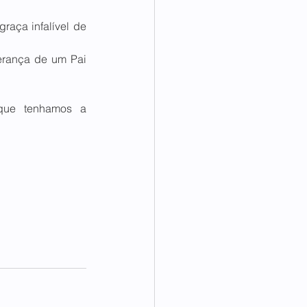
aça infalível de 
erança de um Pai 
que tenhamos a 