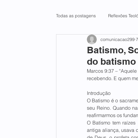
Todas as postagens
Reflexões Teol
comunicacao299
7
Batismo, S
do batismo 
Marcos 9:37 – “Aquele
recebendo. E quem me
Introdução
O Batismo é o sacramen
seu Reino. Quando na 
reafirmarmos os fundam
O Batismo tem raízes 
antiga aliança, usava 
de Deus, o profeta co