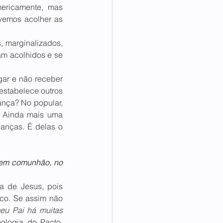
ericamente, mas 
emos acolher as 
 marginalizados, 
am acolhidos e se 
ar e não receber 
estabelece outros 
ança? No popular, 
. Ainda mais uma 
anças. É delas o 
em comunhão, no 
 de Jesus, pois 
co. Se assim não 
u Pai há muitas 
logia do Pacto, 