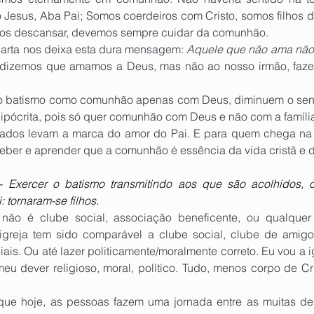
 Jesus, Aba Pai; Somos coerdeiros com Cristo, somos filhos d
mos descansar, devemos sempre cuidar da comunhão.
carta nos deixa esta dura mensagem: 
Aquele que não ama não 
 dizemos que amamos a Deus, mas não ao nosso irmão, faz
o batismo como comunhão apenas com Deus, diminuem o senti
hipócrita, pois só quer comunhão com Deus e não com a famíli
zados levam a marca do amor do Pai. E para quem chega na
ber e aprender que a comunhão é essência da vida cristã e d
- 
Exercer o batismo transmitindo aos que são acolhidos, o
 tornaram-se filhos.
não é clube social, associação beneficente, ou qualquer 
igreja tem sido comparável a clube social, clube de amigo
iais. Ou até lazer politicamente/moralmente correto. Eu vou a i
u dever religioso, moral, político. Tudo, menos corpo de Cri
 que hoje, as pessoas fazem uma jornada entre as muitas d