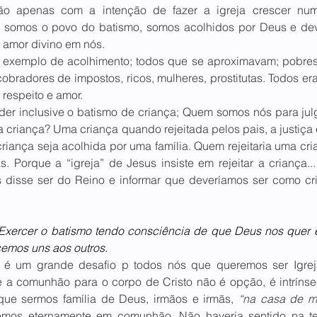
ão apenas com a intenção de fazer a igreja crescer num
e somos o povo do batismo, somos acolhidos por Deus e dev
 amor divino em nós.
 exemplo de acolhimento; todos que se aproximavam; pobres,
cobradores de impostos, ricos, mulheres, prostitutas. Todos er
respeito e amor.
der inclusive o batismo de criança; Quem somos nós para julg
a criança? Uma criança quando rejeitada pelos pais, a justiça 
riança seja acolhida por uma família. Quem rejeitaria uma cri
 Porque a “igreja” de Jesus insiste em rejeitar a criança..
 disse ser do Reino e informar que deveríamos ser como cri
Exercer o batismo tendo consciência de que Deus nos quer 
cemos uns aos outros.
 um grande desafio p todos nós que queremos ser Igreja
a comunhão para o corpo de Cristo não é opção, é intrínse
 que sermos família de Deus, irmãos e irmãs, 
“na casa de me
emos eternamente em comunhão. Não haveria sentido na teo