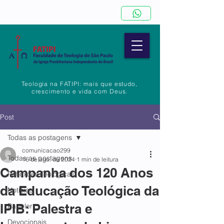
Teologia na FATIPI: mais que estudo,
crescimento e vida com Deus.
Post
Todas as postagens
comunicacao299
Todas as postagens
16 de ago. de 2024
1 min de leitura
Campanha dos 120 Anos
Reflexões Teológicas
da Educação Teológica da
Notícias
IPIB: Palestra e
Para ler
Devocionais