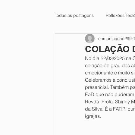
Todas as postagens
Reflexões Teol
comunicacao299
1
COLAÇÃO 
No dia 22/03/2025 na C
colação de grau dos a
emocionante e muito sig
Celebramos a conclusã
presencial. Também par
EaD que não puderam p
Revda. Profa. Shirley 
da Silva. É a FATIPI cu
igrejas.