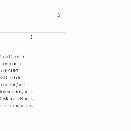
ão a Deus e 
 cerimônia 
a FATIPI. 
EaD e 9 do 
ormandos/as do 
ormandos/as foi: 
of. Marcos Nunes 
e lideranças das 