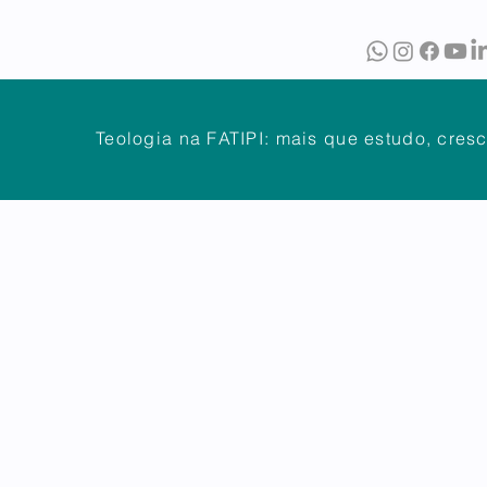
O
BIBLIOTECA
PUBLICAÇÕES
Teologia na FATIPI: mais que estudo, cres
NTES
DÚVIDAS FREQUENTES
ATENDIMENTO
OUVIDOR