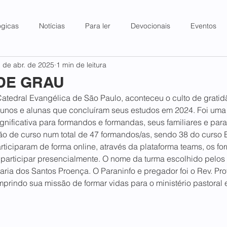
ógicas
Notícias
Para ler
Devocionais
Eventos
 de abr. de 2025
1 min de leitura
DE GRAU
atedral Evangélica de São Paulo, aconteceu o culto de gratid
lunos e alunas que concluíram seus estudos em 2024. Foi uma
nificativa para formandos e formandas, seus familiares e para 
o de curso num total de 47 formandos/as, sendo 38 do curso 
ticiparam de forma online, através da plataforma teams, os f
articipar presencialmente. O nome da turma escolhido pelos f
Maria dos Santos Proença. O Paraninfo e pregador foi o Rev. Pr
mprindo sua missão de formar vidas para o ministério pastoral 