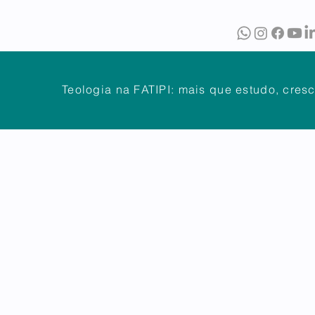
O
BIBLIOTECA
PUBLICAÇÕES
Teologia na FATIPI: mais que estudo, cres
NTES
DÚVIDAS FREQUENTES
ATENDIMENTO
OUVIDOR