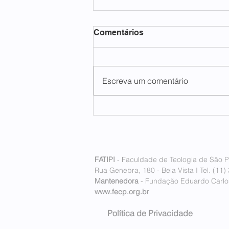
Comentários
Escreva um comentário
FATIPI inaugura seu
primeiro polo internacional
em Lisboa, Portugal
FATIPI
- Faculdade de Teologia de São P
Rua Genebra, 180 - Bela Vista I Tel. (11)
Mantenedora
- Fundação Eduardo Carlos
www.fecp.org.br
Política de Privacidade