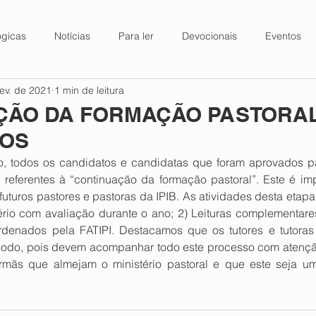
ógicas
Notícias
Para ler
Devocionais
Eventos
fev. de 2021
1 min de leitura
ÇÃO DA FORMAÇÃO PASTORA
DOS
o, todos os candidatos e candidatas que foram aprovados par
s referentes à “continuação da formação pastoral”. Este é im
futuros pastores e pastoras da IPIB. As atividades desta etapa
ério com avaliação durante o ano; 2) Leituras complementares
denados pela FATIPI. Destacamos que os tutores e tutoras 
ríodo, pois devem acompanhar todo este processo com atenç
rmãs que almejam o ministério pastoral e que este seja um