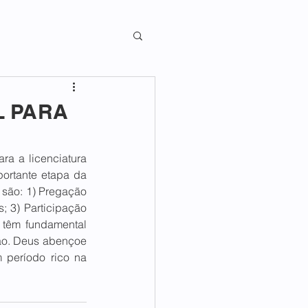
L PARA
a a licenciatura 
portante etapa da 
 são: 1) Pregação 
; 3) Participação 
têm fundamental 
ão. Deus abençoe 
 período rico na 