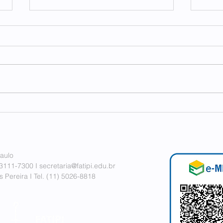
FAT
FECP e FATIPI em conexão
internacional
aulo
 3111-7300 I
secretaria@fatipi.edu.br
 Pereira I
Tel. (11)
5026-8818