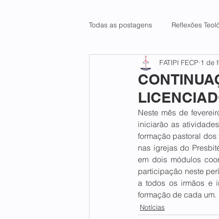
Todas as postagens
Reflexões Teol
FATIPI FECP
1 de 
CONTINUA
LICENCIA
Neste mês de fevereir
iniciarão as atividade
formação pastoral dos 
nas igrejas do Presbit
em dois módulos coor
participação neste pe
a todos os irmãos e i
formação de cada um.
Notícias