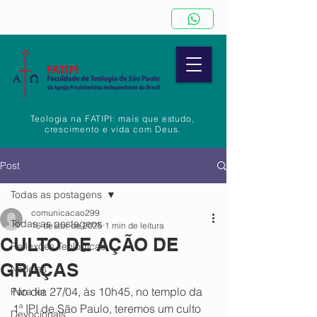
Teologia na FATIPI: mais que estudo,
crescimento e vida com Deus.
Post
Todas as postagens
comunicacao299
Todas as postagens
16 de abr. de 2025
1 min de leitura
CULTO DE AÇÃO DE
Reflexões Teológicas
GRAÇAS
Notícias
No dia 27/04, às 10h45, no templo da 
Para ler
1ª IPI de São Paulo, teremos um culto 
Devocionais