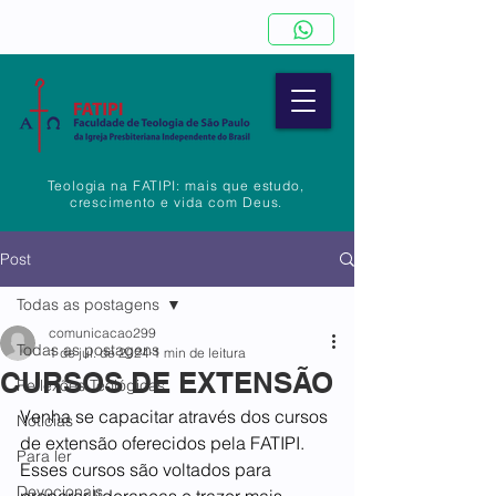
Teologia na FATIPI: mais que estudo,
crescimento e vida com Deus.
Post
Todas as postagens
comunicacao299
Todas as postagens
1 de jul. de 2024
1 min de leitura
CURSOS DE EXTENSÃO
Reflexões Teológicas
Venha se capacitar através dos cursos 
Notícias
de extensão oferecidos pela FATIPI. 
Para ler
Esses cursos são voltados para 
Devocionais