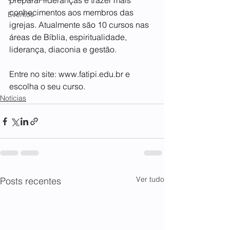
preparar lideranças e trazer mais 
conhecimentos aos membros das 
Eventos
igrejas. Atualmente são 10 cursos nas 
áreas de Bíblia, espiritualidade, 
liderança, diaconia e gestão. 
Entre no site: 
www.fatipi.edu.br
 e 
escolha o seu curso.
Notícias
Ver tudo
Posts recentes