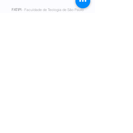
FATIPI
- Faculdade de Teologia de São Paulo
Rua Genebra, 180 - Bela Vista I Tel.
(11) 3111-7300
I
secretaria@fatipi.edu.br
Mantenedora
- Fundação Eduardo Carlos Pereira I
Tel.
(11)
5026-8818
www.fecp.org.br
Política de Privacidade
Consulte aqui o
cadastro da
instituição no
Sitema e-MEC
ou clique aqui!