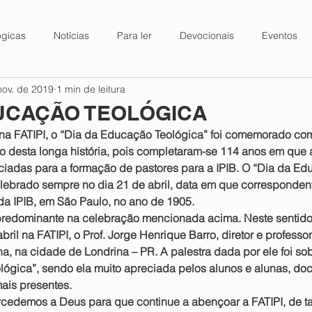
ógicas
Notícias
Para ler
Devocionais
Eventos
nov. de 2019
1 min de leitura
DUCAÇÃO TEOLÓGICA
na FATIPI, o “Dia da Educação Teológica” foi comemorado com
 desta longa história, pois completaram-se 114 anos em que a
ciadas para a formação de pastores para a IPIB. O “Dia da Ed
elebrado sempre no dia 21 de abril, data em que corresponden
da IPIB, em São Paulo, no ano de 1905.
 predominante na celebração mencionada acima. Neste sentido,
bril na FATIPI, o Prof. Jorge Henrique Barro, diretor e profess
a, na cidade de Londrina – PR. A palestra dada por ele foi so
ógica”, sendo ela muito apreciada pelos alunos e alunas, do
ais presentes.
ercedemos a Deus para que continue a abençoar a FATIPI, de t