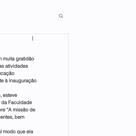
 muita gratidão 
s atividades 
ucação 
te à inauguração 
 esteve 
or da Faculdade 
bre “A missão de 
centes, bem 
al modo que ela 