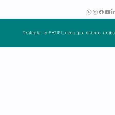
O
BIBLIOTECA
PUBLICAÇÕES
Teologia na FATIPI: mais que estudo, cres
NTES
DÚVIDAS FREQUENTES
ATENDIMENTO
OUVIDOR