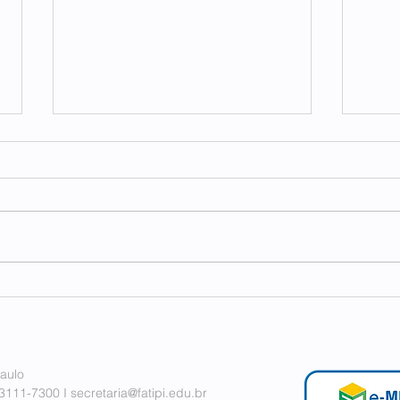
FAT
FECP e FATIPI em conexão
internacional
aulo
 3111-7300 I
secretaria@fatipi.edu.br