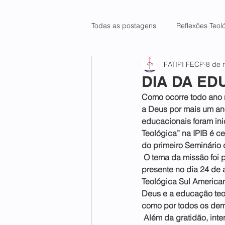
Todas as postagens
Reflexões Teol
FATIPI FECP
8 de 
DIA DA E
Como ocorre todo ano 
a Deus por mais um ano
educacionais foram ini
Teológica” na IPIB é c
do primeiro Seminário 
 O tema da missão foi
presente no dia 24 de a
Teológica Sul American
Deus e a educação teol
como por todos os dem
 Além da gratidão, int