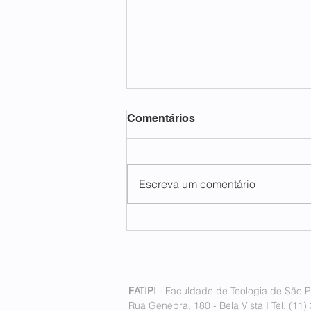
Comentários
Escreva um comentário
FATIPI inaugura seu
primeiro polo internacional
em Lisboa, Portugal
FATIPI
- Faculdade de Teologia de São P
Rua Genebra, 180 - Bela Vista I Tel. (11)