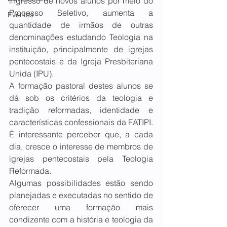
ingresso de novos alunos por meio do 
Processo Seletivo, aumenta a 
Eventos
quantidade de irmãos de outras 
denominações estudando Teologia na 
instituição, principalmente de igrejas 
pentecostais e da Igreja Presbiteriana 
Unida (IPU).
A formação pastoral destes alunos se 
dá sob os critérios da teologia e 
tradição reformadas, identidade e 
características confessionais da FATIPI. 
É interessante perceber que, a cada 
dia, cresce o interesse de membros de 
igrejas pentecostais pela Teologia 
Reformada. 
Algumas possibilidades estão sendo 
planejadas e executadas no sentido de 
oferecer uma formação mais 
condizente com a história e teologia da 