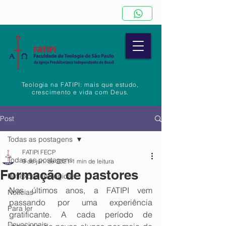
Teologia na FATIPI: mais que estudo,
crescimento e vida com Deus.
Post
Todas as postagens
FATIPI FECP
Todas as postagens
9 de jun. de 2021
1 min de leitura
Formação de pastores
Reflexões Teológicas
Nos últimos anos, a FATIPI vem 
Notícias
passando por uma experiência 
Para ler
gratificante. A cada período de 
Devocionais