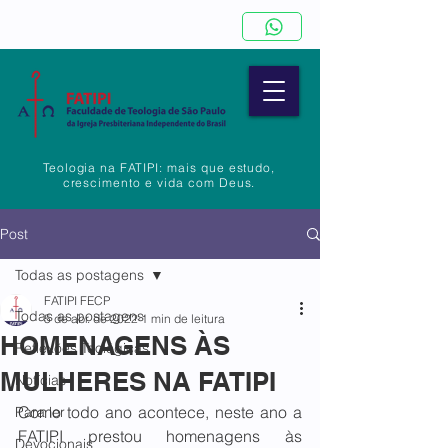
Teologia na FATIPI: mais que estudo,
crescimento e vida com Deus.
Post
Todas as postagens
FATIPI FECP
Todas as postagens
5 de abr. de 2022
1 min de leitura
HOMENAGENS ÀS
Reflexões Teológicas
MULHERES NA FATIPI
Notícias
Como todo ano acontece, neste ano a 
Para ler
FATIPI prestou homenagens às 
Devocionais