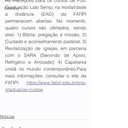
As inscrições para os cursos de Pós-
Graduação Lato Sensu na modalidade 
Eventos
a distância (EAD) da FATIPI 
permanecem abertas. No momento, 
quatro cursos são ofertados, sendo 
eles: 1) Bíblia: pregação e missão; 2) 
Cuidado e aconselhamento pastoral; 3) 
Revitalização de igrejas, em parceria 
com o SARA (Servindo de Apoio, 
Refrigério e Amizade); 4) Capelania 
cristã no mundo contemporâneo.Para 
mais informações, consultar o site da 
FATIPI: 
https://www.fatipi.edu.br/pos-
graduacao-cursos
Notícias