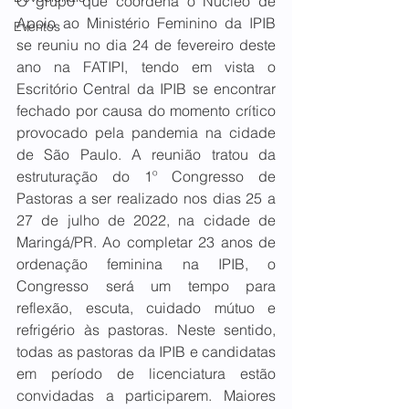
O grupo que coordena o Núcleo de 
Apoio ao Ministério Feminino da IPIB 
Eventos
se reuniu no dia 24 de fevereiro deste 
ano na FATIPI, tendo em vista o 
Escritório Central da IPIB se encontrar 
fechado por causa do momento crítico 
provocado pela pandemia na cidade 
de São Paulo. A reunião tratou da 
estruturação do 1º Congresso de 
Pastoras a ser realizado nos dias 25 a 
27 de julho de 2022, na cidade de 
Maringá/PR. Ao completar 23 anos de 
ordenação feminina na IPIB, o 
Congresso será um tempo para 
reflexão, escuta, cuidado mútuo e 
refrigério às pastoras. Neste sentido, 
todas as pastoras da IPIB e candidatas 
em período de licenciatura estão 
convidadas a participarem. Maiores 