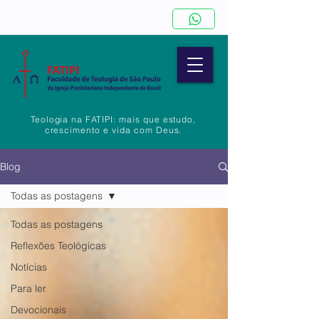
Teologia na FATIPI: mais que estudo,
crescimento e vida com Deus.
Blog
Todas as postagens
Todas as postagens
Reflexões Teológicas
Notícias
Para ler
Devocionais