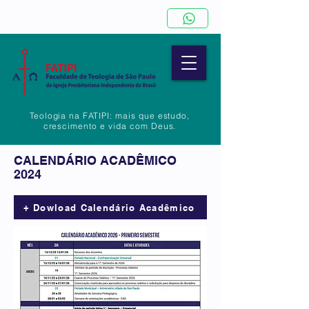
Teologia na FATIPI: mais que estudo,
crescimento e vida com Deus.
CALENDÁRIO ACADÊMICO
2024
+ Dowload Calendário Acadêmico