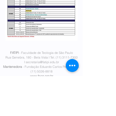
FATIPI
- Faculdade de Teologia de São Paulo
Rua Genebra, 180 - Bela Vista I Tel.
(11) 3111-7300
I
secretaria@fatipi.edu.br
Mantenedora
- Fundação Eduardo Carlos Pereira I
Tel.
(11)
5026-8818
www.fecp.org.br
Política de Privacidade