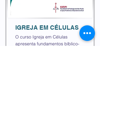
IGREJA EM CÉLULAS
O curso Igreja em Células
apresenta fundamentos bíblico-
teológicos e práticos para o
desenvolvimento de
comunidades cristãs saudáveis,
voltadas à comunhão,
discipulado e missão. Capacita
líderes e igrejas a viverem a fé de
forma integrada, missionária e
multiplicadora.
Investimento
Carga Horária
R$70,00
30 horas
Saiba mais