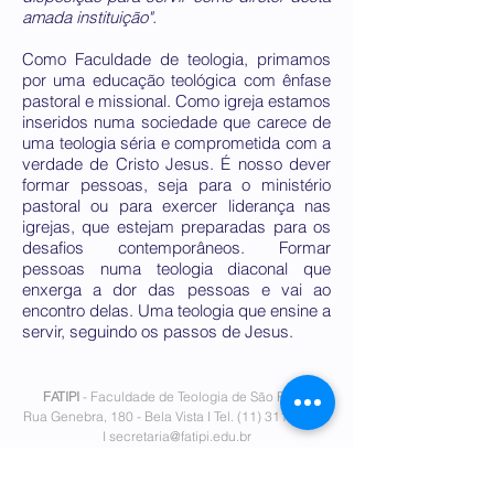
amada instituição".
Como Faculdade de teologia, primamos
por uma educação teológica com ênfase
pastoral e missional. Como igreja estamos
inseridos numa sociedade que carece de
uma teologia séria e comprometida com a
verdade de Cristo Jesus. É nosso dever
formar pessoas, seja para o ministério
pastoral ou para exercer liderança nas
igrejas, que estejam preparadas para os
desafios contemporâneos. Formar
pessoas numa teologia diaconal que
enxerga a dor das pessoas e vai ao
encontro delas. Uma teologia que ensine a
servir, seguindo os passos de Jesus.
FATIPI
- Faculdade de Teologia de São Paulo
Rua Genebra, 180 - Bela Vista I Tel.
(11) 3111-7300
I
secretaria@fatipi.edu.br
Mantenedora
- Fundação Eduardo Carlos Pereira I
Tel.
(11)
5026-8818