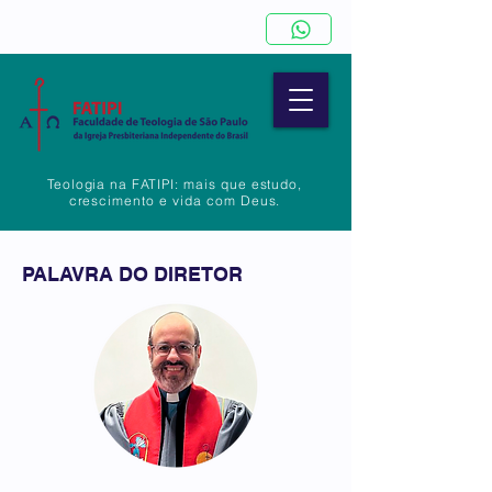
Teologia na FATIPI: mais que estudo,
crescimento e vida com Deus.
PALAVRA DO DIRETOR