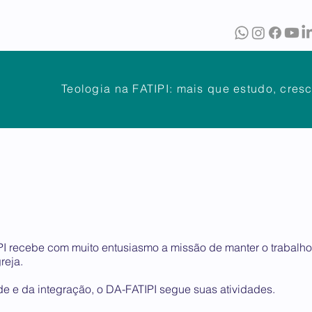
O
BIBLIOTECA
PUBLICAÇÕES
Teologia na FATIPI: mais que estudo, cres
NTES
DÚVIDAS FREQUENTES
ATENDIMENTO
OUVIDOR
PI recebe com muito entusiasmo a missão de manter o trabalho 
reja.
de e da integração, o DA-FATIPI segue suas atividades.