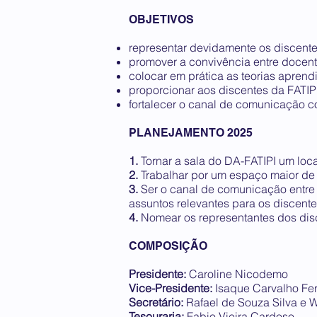
OBJETIVOS
representar devidamente os discent
promover a convivência entre docente
colocar em prática as teorias aprend
proporcionar aos discentes da FATI
fortalecer o canal de comunicação c
PLANEJAMENTO 2025
1.
Tornar a sala do DA-FATIPI um loca
2.
Trabalhar por um espaço maior de 
3.
Ser o canal de comunicação entre 
assuntos relevantes para os discente
4.
Nomear os representantes dos disc
COMPOSIÇÃO
Presidente:
Caroline Nicodemo
Vice-Presidente:
Isaque Carvalho Fer
Secretário:
Rafael de Souza Silva e 
Tesouraria:
Fabio Vieira Cardoso