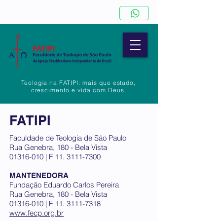
Teologia na FATIPI: mais que estudo,
crescimento e vida com Deus.
FATIPI
Faculdade de Teologia de São Paulo
Rua Genebra, 180 - Bela Vista
01316-010
| F
11. 3111-7300
MANTENEDORA
Fundação Eduardo Carlos Pereira
Rua Genebra, 180 - Bela Vista
01316-010
| F
11. 3111-7318
www.fecp.org.br