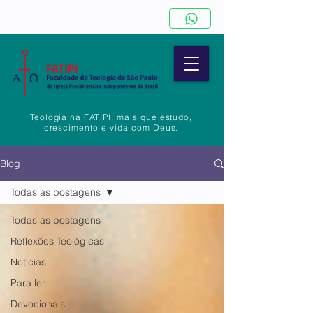
Teologia na FATIPI: mais que estudo,
crescimento e vida com Deus.
Blog
Todas as postagens
Todas as postagens
Reflexões Teológicas
Notícias
Para ler
Devocionais