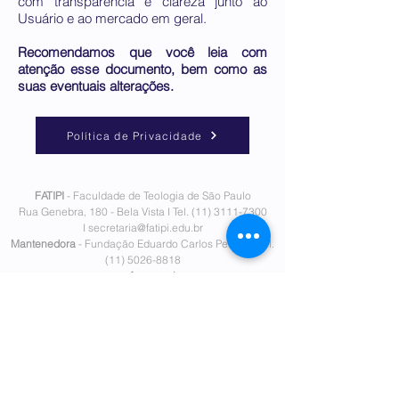
com transparência e clareza junto ao
Usuário e ao mercado em geral.
Recomendamos que você leia com
atenção esse documento, bem como as
suas eventuais alterações.
Política de Privacidade
FATIPI
- Faculdade de Teologia de São Paulo
Rua Genebra, 180 - Bela Vista I Tel.
(11) 3111-7300
I
secretaria@fatipi.edu.br
Mantenedora
- Fundação Eduardo Carlos Pereira I
Tel.
(11)
5026-8818
www.fecp.org.br
Política de Privacidade