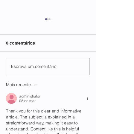
6 comentários
Escreva um comentário
FECP e FATIPI em
FATIPI NOS
conexão internacional
PRESBITÉRIOS
Mais recente
administrator
08 de mar.
Thank you for this clear and informative 
article. The subject is explained in a 
straightforward way, making it easy to 
understand. Content like this is helpful 