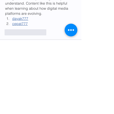
understand. Content like this is helpful 
when learning about how digital media 
platforms are evolving. 
dayak777
cepat777
Curtir
Responder
administrator
22 de fev.
Thank you for this clear and informative 
article. The subject is explained in a 
straightforward way, making it easy to 
understand. Content like this is helpful 
when learning about how digital media 
platforms are evolving. 
situs gacor
Curtir
Responder
administrator
31 de jan.