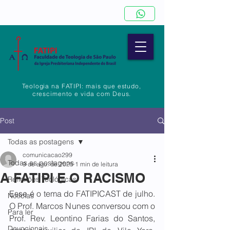
Teologia na FATIPI: mais que estudo,
crescimento e vida com Deus.
Post
Todas as postagens
comunicacao299
Todas as postagens
9 de ago. de 2025
1 min de leitura
A FATIPI E O RACISMO
Reflexões Teológicas
Esse é o tema do FATIPICAST de julho. 
Notícias
O Prof. Marcos Nunes conversou com o 
Para ler
Prof. Rev. Leontino Farias do Santos, 
Devocionais