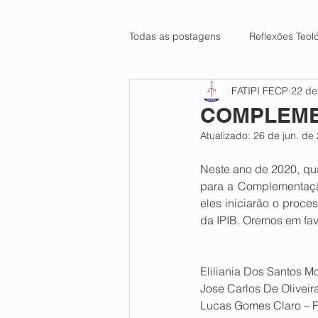
Todas as postagens
Reflexões Teol
FATIPI FECP
22 de
COMPLEME
Atualizado:
26 de jun. de
Neste ano de 2020, qu
para a Complementaçã
eles iniciarão o proce
da IPIB. Oremos em fav
Eliliania Dos Santos Mo
Jose Carlos De Oliveir
Lucas Gomes Claro – P