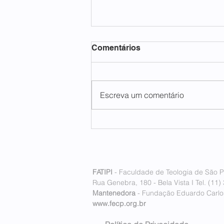
Comentários
Escreva um comentário
FATIPI inaugura seu
primeiro polo internacional
em Lisboa, Portugal
FATIPI
- Faculdade de Teologia de São P
Rua Genebra, 180 - Bela Vista I Tel. (11)
Mantenedora
- Fundação Eduardo Carlos
www.fecp.org.br