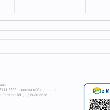
FAT
FECP e FATIPI em conexão
internacional
aulo
 3111-7300 I
secretaria@fatipi.edu.br
 Pereira I
Tel. (11)
5026-8818