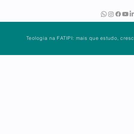
O
BIBLIOTECA
PUBLICAÇÕES
Teologia na FATIPI: mais que estudo, cres
NTES
DÚVIDAS FREQUENTES
ATENDIMENTO
OUVIDOR