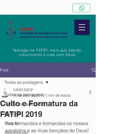
Teologia na FATIPI: mais que estudo,
crescimento e vida com Deus.
Post
Todas as postagens
FATIPI FECP
Todas as postagens
16 de dez. de 2019
1 min de leitura
Culto e Formatura da
Reflexões Teológicas
FATIPI 2019
Notícias
Aos formandos e formandas os nossos 
Para ler
parabéns e as ricas bençãos de Deus!
Devocionais