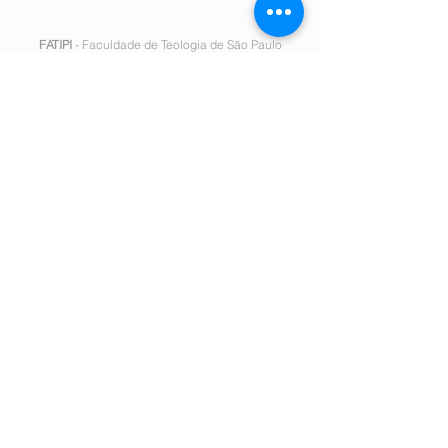
FATIPI
- Faculdade de Teologia de São Paulo
Rua Genebra, 180 - Bela Vista I Tel.
(11) 3111-7300
I
secretaria@fatipi.edu.br
Mantenedora
- Fundação Eduardo Carlos Pereira I
Tel.
(11)
5026-8818
www.fecp.org.br
Política de Privacidade
Consulte aqui o
cadastro da
instituição no
Sitema e-MEC
ou clique aqui!