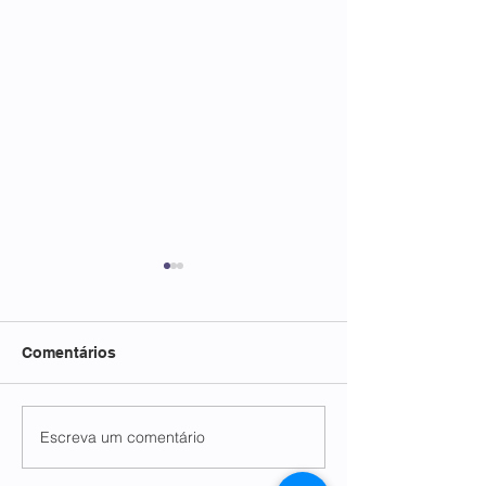
Comentários
Escreva um comentário
FECP e FATIPI em
FATIPI NOS
conexão internacional
PRESBITÉRIOS