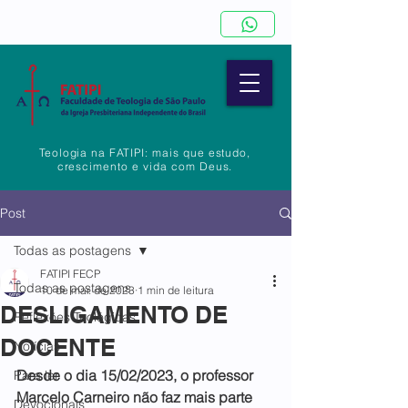
Teologia na FATIPI: mais que estudo,
crescimento e vida com Deus.
Post
Todas as postagens
FATIPI FECP
Todas as postagens
10 de mar. de 2023
1 min de leitura
DESLIGAMENTO DE
Reflexões Teológicas
DOCENTE
Notícias
Desde o dia 15/02/2023, o professor 
Para ler
Marcelo Carneiro não faz mais parte 
Devocionais