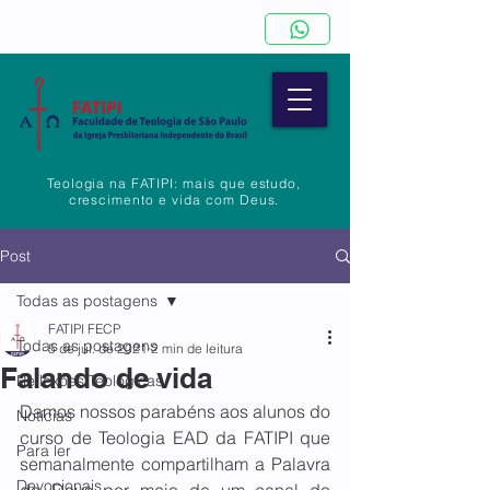
Teologia na FATIPI: mais que estudo,
crescimento e vida com Deus.
Post
Todas as postagens
FATIPI FECP
Todas as postagens
5 de jul. de 2021
2 min de leitura
Falando de vida
Reflexões Teológicas
Damos nossos parabéns aos alunos do 
Notícias
curso de Teologia EAD da FATIPI que 
Para ler
semanalmente compartilham a Palavra 
Devocionais