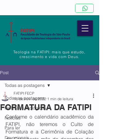
Teologia na FATIPI: mais que estudo,
crescimento e vida com Deus.
Post
Todas as postagens
FATIPI FECP
Todas as postagens
16 de nov. de 2022
1 min de leitura
FORMATURA DA FATIPI
Reflexões Teológicas
Conforme o calendário acadêmico da 
Notícias
FATIPI, não teremos o Culto de 
Para ler
Formatura e a Cerimônia de Colação 
Devocionais