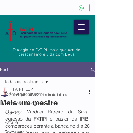
Teologia na FATIPI: mais que estudo,
crescimento e vida com Deus.
Post
Todas as postagens
FATIPI FECP
Todas as postagens
9 de jun. de 2021
1 min de leitura
Mais um mestre
Reflexões Teológicas
O Rev. Vardilei Ribeiro da Silva, 
Notícias
egresso da FATIPI e pastor da IPIB, 
Para ler
compareceu perante a banca no dia 28 
Devocionais