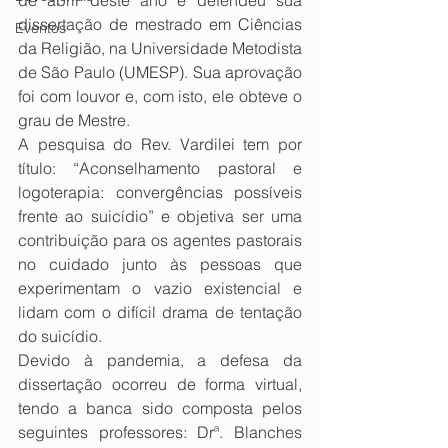
de abril deste ano e defendeu sua 
dissertação de mestrado em Ciências 
Eventos
da Religião, na Universidade Metodista 
de São Paulo (UMESP). Sua aprovação 
foi com louvor e, com isto, ele obteve o 
grau de Mestre.
A pesquisa do Rev. Vardilei tem por 
título: “Aconselhamento pastoral e 
logoterapia: convergências possíveis 
frente ao suicídio” e objetiva ser uma 
contribuição para os agentes pastorais 
no cuidado junto às pessoas que 
experimentam o vazio existencial e 
lidam com o difícil drama de tentação 
do suicídio.
Devido à pandemia, a defesa da 
dissertação ocorreu de forma virtual, 
tendo a banca sido composta pelos 
seguintes professores: Drª. Blanches 