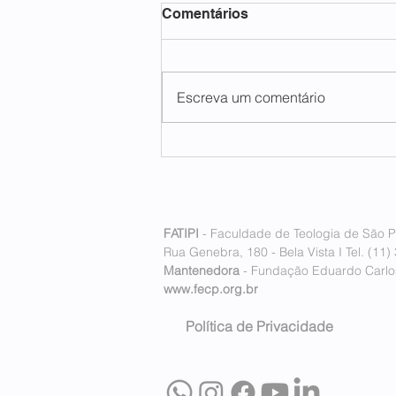
Comentários
Escreva um comentário
FATIPI inaugura seu
primeiro polo internacional
em Lisboa, Portugal
FATIPI
- Faculdade de Teologia de São P
Rua Genebra, 180 - Bela Vista I Tel. (11)
Mantenedora
- Fundação Eduardo Carlos
www.fecp.org.br
Política de Privacidade