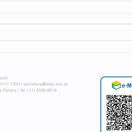
FAT
FECP e FATIPI em conexão
internacional
aulo
 3111-7300 I
secretaria@fatipi.edu.br
 Pereira I
Tel. (11)
5026-8818