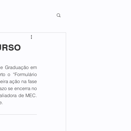
URSO
de Graduação em 
o o “Formulário 
eira ação na fase 
zo se encerra no 
aliadora de MEC. 
e.