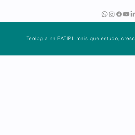
O
BIBLIOTECA
PUBLICAÇÕES
Teologia na FATIPI: mais que estudo, cres
NTES
DÚVIDAS FREQUENTES
ATENDIMENTO
OUVIDOR