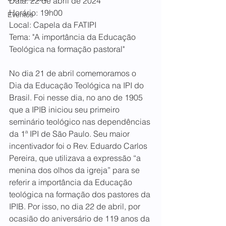
Data: 22 de abril de 2024 
Horário: 19h00 
Eventos
Local: Capela da FATIPI 
Tema: "A importância da Educação 
Teológica na formação pastoral"
No dia 21 de abril comemoramos o 
Dia da Educação Teológica na IPI do 
Brasil. Foi nesse dia, no ano de 1905 
que a IPIB iniciou seu primeiro 
seminário teológico nas dependências 
da 1ª IPI de São Paulo. Seu maior 
incentivador foi o Rev. Eduardo Carlos 
Pereira, que utilizava a expressão “a 
menina dos olhos da igreja” para se 
referir a importância da Educação 
teológica na formação dos pastores da 
IPIB. Por isso, no dia 22 de abril, por 
ocasião do aniversário de 119 anos da 