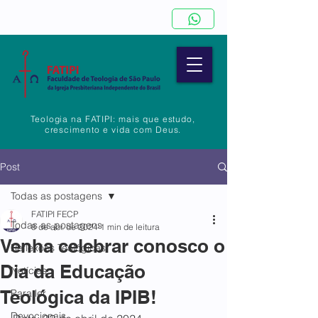
Teologia na FATIPI: mais que estudo,
crescimento e vida com Deus.
Post
Todas as postagens
FATIPI FECP
Todas as postagens
8 de abr. de 2024
1 min de leitura
Venha celebrar conosco o
Reflexões Teológicas
Dia da Educação
Notícias
Teológica da IPIB!
Para ler
Devocionais