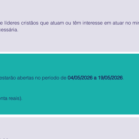
sa e líderes cristãos que atuam ou têm interesse em atuar no m
cessária.
 estarão abertas no período de
04/05/2026 a 19/05/2026
.
ta reais).