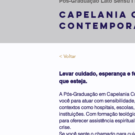
Pós-Graduação Lato Sensu I
CAPELANIA 
CONTEMPOR
< Voltar
Levar cuidado, esperança e f
que esteja.
A Pós-Graduação em Capelania Cr
você para atuar com sensibilidade
contextos como hospitais, escolas,
instituições. Com formação teológic
para oferecer assistência espiritua
crise.
Se você sente o chamado para cui