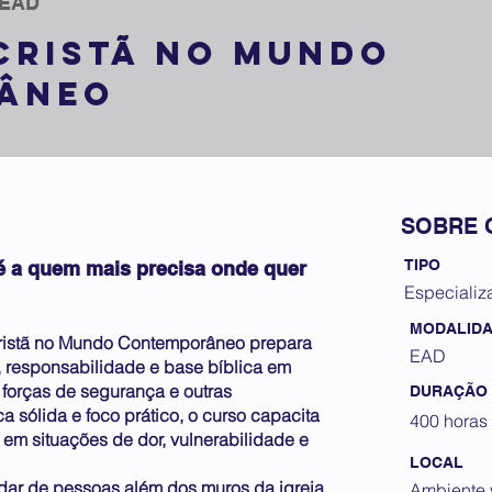
 EAD
CRISTÃ NO MUNDO
ÂNEO
SOBRE 
TIPO
é a quem mais precisa onde quer
Especializ
MODALID
istã no Mundo Contemporâneo prepara
EAD
, responsabilidade e base bíblica em
 forças de segurança e outras
DURAÇÃO
a sólida e foco prático, o curso capacita
400 horas
l em situações de dor, vulnerabilidade e
LOCAL
dar de pessoas além dos muros da igreja
Ambiente v