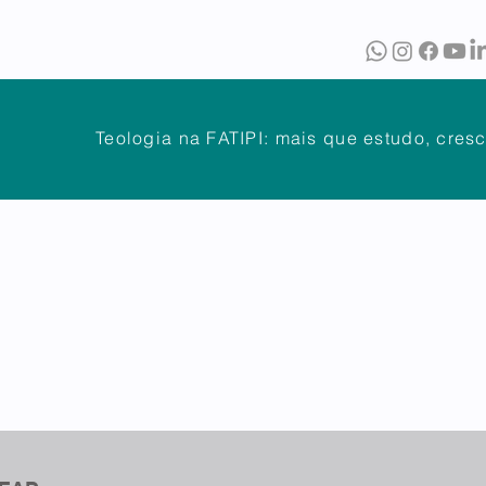
O
BIBLIOTECA
PUBLICAÇÕES
Teologia na FATIPI: mais que estudo, cres
NTES
DÚVIDAS FREQUENTES
ATENDIMENTO
OUVIDOR