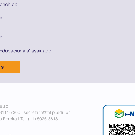
eenchida
r
ia
 Educacionais" assinado.
AS
aulo
 3111-7300 I
secretaria@fatipi.edu.br
 Pereira I
Tel. (11)
5026-8818