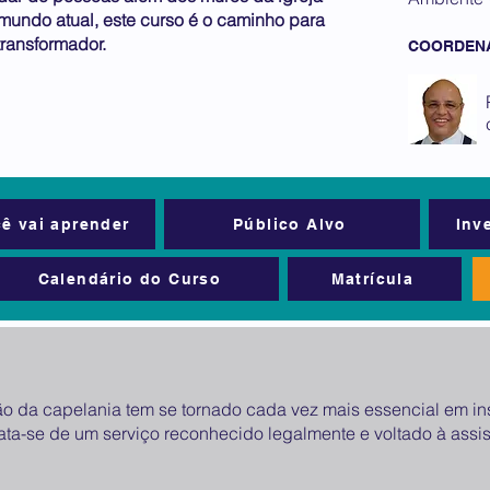
 mundo atual, este curso é o caminho para
transformador.
COORDEN
ê vai aprender
Público Alvo
Inv
Calendário do Curso
Matrícula
da capelania tem se tornado cada vez mais essencial em inst
ata-se de um serviço reconhecido legalmente e voltado à assis