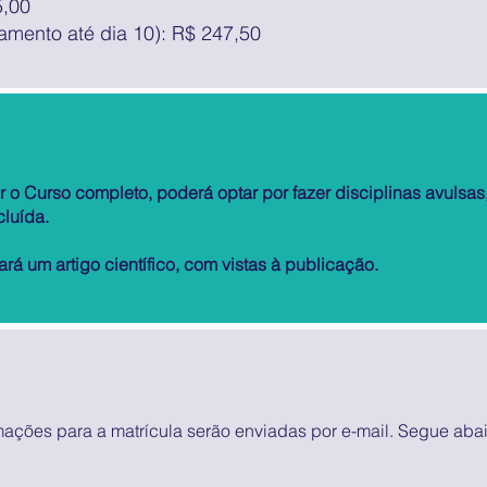
5,00
mento até dia 10): R$ 247,50
 o Curso completo, poderá optar por fazer disciplinas avulsas
cluída.
ará um artigo científico, com vistas à publicação.
rmações para a matrícula serão enviadas por e-mail. Segue ab