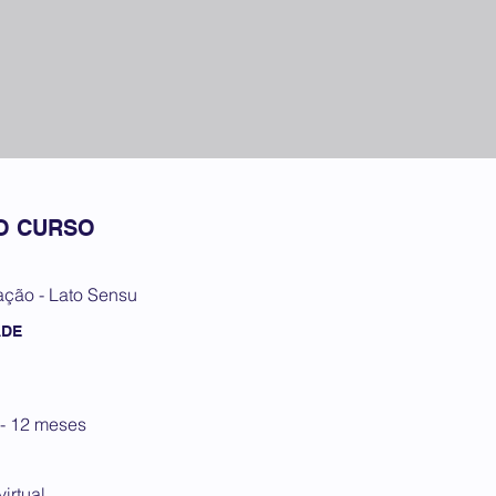
O CURSO
ação - Lato Sensu
ADE
 - 12 meses
irtual