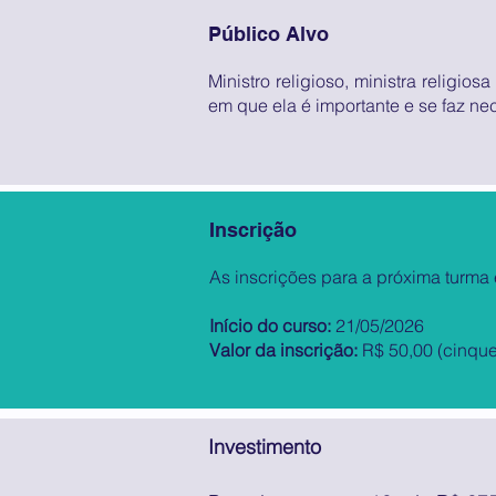
Público Alvo
Ministro religioso, ministra religio
em que ela é importante e se faz ne
Inscrição
As inscrições para a próxima turma
Início do curso:
21/05/2026
Valor da inscrição:
R$ 50,00 (cinquen
​Investimento