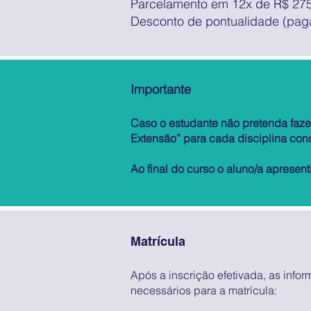
Parcelamento em 12x de R$ 27
Desconto de pontualidade (paga
Importante
Caso o estudante não pretenda fazer
Extensão” para cada disciplina con
Ao final do curso o aluno/a apresent
Matrícula
Após a inscrição efetivada, as info
necessários para a matrícula: