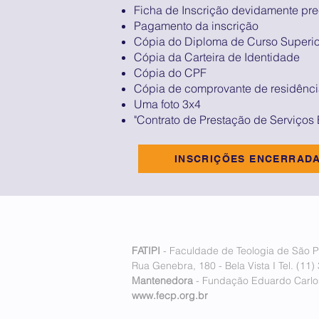
Ficha de Inscrição devidamente pr
Pagamento da inscrição
Cópia do Diploma de Curso Superio
Cópia da Carteira de Identidade
Cópia do CPF
Cópia de comprovante de residênc
Uma foto 3x4
"Contrato de Prestação de Serviços
INSCRIÇÕES ENCERRAD
FATIPI
- Faculdade de Teologia de São P
Rua Genebra, 180 - Bela Vista I Tel. (11)
Mantenedora
- Fundação Eduardo Carlos
www.fecp.org.br