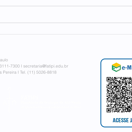
FAT
FECP e FATIPI em conexão
internacional
aulo
 3111-7300 I
secretaria@fatipi.edu.br
 Pereira I
Tel. (11)
5026-8818