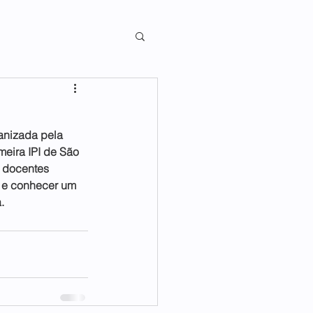
anizada pela 
eira IPI de São 
e docentes 
a e conhecer um 
.