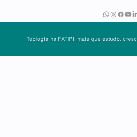
O
BIBLIOTECA
PUBLICAÇÕES
Teologia na FATIPI: mais que estudo, cres
NTES
DÚVIDAS FREQUENTES
ATENDIMENTO
OUVIDOR