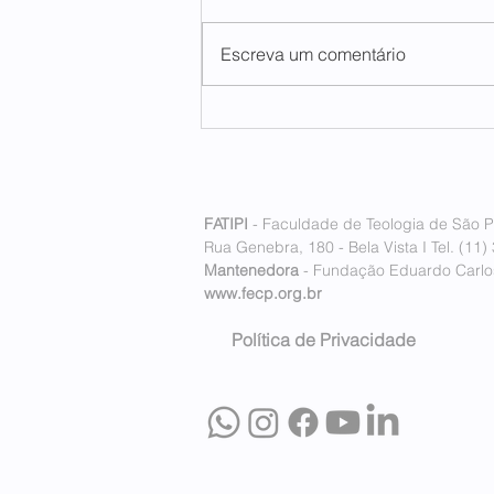
Escreva um comentário
FATIPI inaugura seu
primeiro polo internacional
em Lisboa, Portugal
FATIPI
- Faculdade de Teologia de São P
Rua Genebra, 180 - Bela Vista I Tel. (11)
Mantenedora
- Fundação Eduardo Carlos
www.fecp.org.br
Política de Privacidade