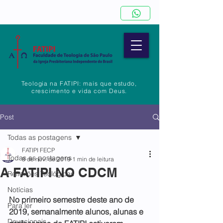
Teologia na FATIPI: mais que estudo,
crescimento e vida com Deus.
Post
Todas as postagens
FATIPI FECP
Todas as postagens
8 de nov. de 2019
1 min de leitura
A FATIPI NO CDCM
Reflexões Teológicas
Notícias
No primeiro semestre deste ano de 
Para ler
2019, semanalmente alunos, alunas e 
Devocionais