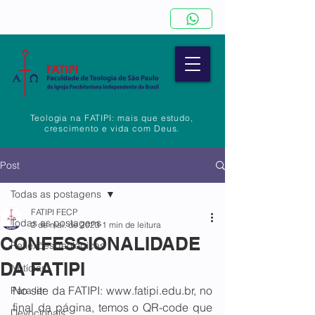
Teologia na FATIPI: mais que estudo,
crescimento e vida com Deus.
Post
Todas as postagens
FATIPI FECP
Todas as postagens
2 de mai. de 2023
1 min de leitura
CONFESSIONALIDADE
Reflexões Teológicas
DA FATIPI
Notícias
No site da FATIPI: www.fatipi.edu.br, no 
Para ler
final da página, temos o QR-code que 
Devocionais