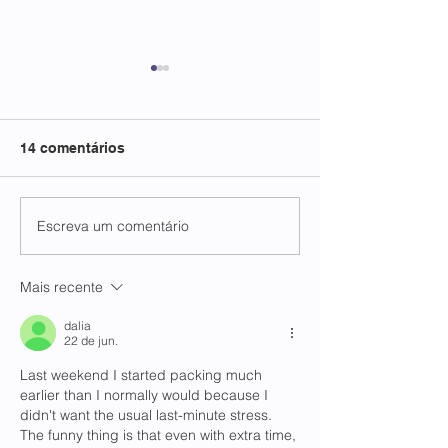
14 comentários
Escreva um comentário
FECP e FATIPI em
FATIPI NOS
conexão internacional
PRESBITÉRIOS
Mais recente
dalia
22 de jun.
Last weekend I started packing much 
earlier than I normally would because I 
didn't want the usual last-minute stress. 
The funny thing is that even with extra time, 