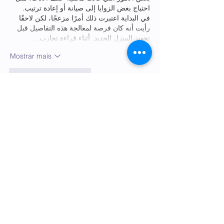
احتياج بعض الزوايا إلى صيانة أو إعادة ترتيب. 
في البداية اعتبرت ذلك أمرًا مزعجًا، لكن لاحقًا 
رأيت أنه كان فرصة لمعالجة هذه التفاصيل قبل 
تجهيز المنزل الجديد. أثناء قراءة تجارب…
Mostrar mais
Curtir
Responder
rofix
30 de mai.
Great article with clear explanations and 
useful information. It was easy to read and 
provided valuable insights. Quality and 
long-term performance are important in 
every industry, including professional roof 
insulation services that help safeguard 
properties from harsh weather conditions.
roofix sa
Curtir
Responder