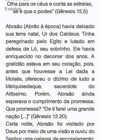
Olha para os céus e conta as estrelas, 
Eventos
se é que o podes” (Gênesis 15.5)
Abraão (Abrão à época) havia deixado 
sua terra natal, Ur dos Caldeus. Tinha 
peregrinado pelo Egito e lutado em 
defesa de Ló, seu sobrinho. Ele havia 
enriquecido no decorrer dos anos. A 
gratidão estava em seu coração, pois, 
antes que houvesse a Lei dada a 
Moisés, ofereceu o dízimo de tudo a 
Melquisedeque, sacerdote do 
Altíssimo. Porém, Abraão ainda 
esperava o cumprimento da promessa. 
Que promessa? “De ti farei uma grande 
nação [...]” (Gênesis 12.20).
Certa noite, Abraão foi visitado por 
Deus por meio de uma visão e ouviu do 
Senhor uma palavra de encorajamento: 