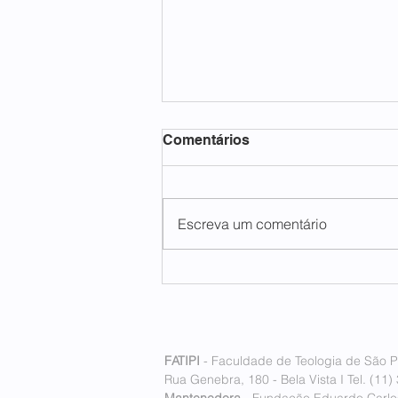
Comentários
Escreva um comentário
FATIPI inaugura seu
primeiro polo internacional
em Lisboa, Portugal
FATIPI
- Faculdade de Teologia de São P
Rua Genebra, 180 - Bela Vista I Tel. (11)