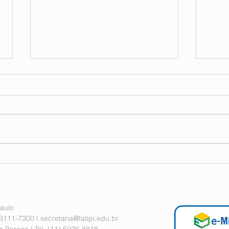
FAT
FECP e FATIPI em conexão
internacional
aulo
 3111-7300 I
secretaria@fatipi.edu.br