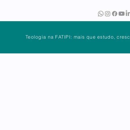
O
BIBLIOTECA
PUBLICAÇÕES
Teologia na FATIPI: mais que estudo, cres
NTES
DÚVIDAS FREQUENTES
ATENDIMENTO
OUVIDOR