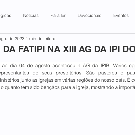
ógicas
Notícias
Para ler
Devocionais
Eventos
ago. de 2023
1 min de leitura
A FATIPI NA XIII AG DA IPI D
 ao dia 04 de agosto aconteceu a AG da IPIB. Vários egr
epresentantes de seus presbitérios. São pastores e pas
istérios junto as igrejas em várias regiões do nosso país. É c
o quanto tem sido bençãos para a igreja, mostrando a importâ