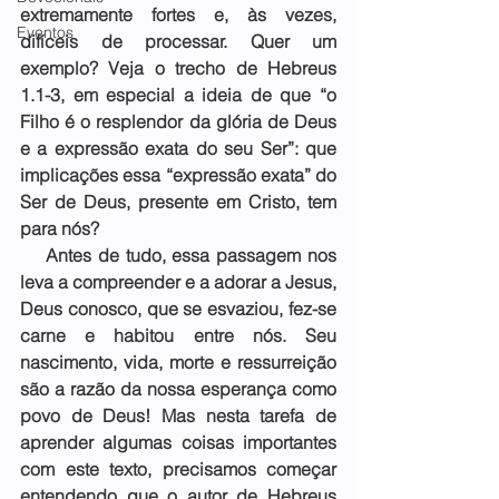
extremamente fortes e, às vezes, 
Eventos
difíceis de processar. Quer um 
exemplo? Veja o trecho de Hebreus 
1.1-3, em especial a ideia de que “o 
Filho é o resplendor da glória de Deus 
e a expressão exata do seu Ser”: que 
implicações essa “expressão exata” do 
Ser de Deus, presente em Cristo, tem 
para nós?
    Antes de tudo, essa passagem nos 
leva a compreender e a adorar a Jesus, 
Deus conosco, que se esvaziou, fez-se 
carne e habitou entre nós. Seu 
nascimento, vida, morte e ressurreição 
são a razão da nossa esperança como 
povo de Deus! Mas nesta tarefa de 
aprender algumas coisas importantes 
com este texto, precisamos começar 
entendendo que o autor de Hebreus 