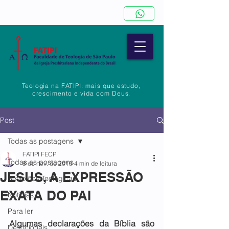
Teologia na FATIPI: mais que estudo,
crescimento e vida com Deus.
Post
Todas as postagens
FATIPI FECP
Todas as postagens
8 de nov. de 2019
4 min de leitura
JESUS, A EXPRESSÃO
Reflexões Teológicas
EXATA DO PAI
Notícias
Para ler
Algumas declarações da Bíblia são 
Devocionais