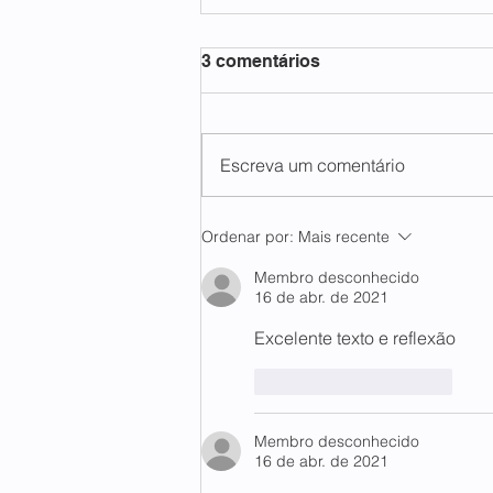
3 comentários
Escreva um comentário
Uma formação que
Ordenar por:
Mais recente
ultrapassa o campo
acadêmico: relato de um
Membro desconhecido
16 de abr. de 2021
aluno da Pós-Graduação
em Teologia Pastoral
Excelente texto e reflexão 
Curtir
Responder
Membro desconhecido
16 de abr. de 2021