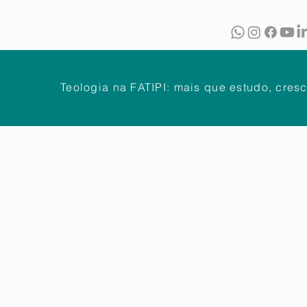
O
BIBLIOTECA
PUBLICAÇÕES
Teologia na FATIPI: mais que estudo, cres
NTES
DÚVIDAS FREQUENTES
ATENDIMENTO
OUVIDOR