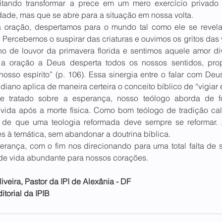
vitando transformar a prece em um mero exercício privado e
ade, mas que se abre para a situação em nossa volta.  
 oração, despertamos para o mundo tal como ele se revela
 Percebemos o suspirar das criaturas e ouvimos os gritos das v
 de louvor da primavera florida e sentimos aquele amor div
o, a oração a Deus desperta todos os nossos sentidos, pro
osso espírito” (p. 106). Essa sinergia entre o falar com Deu
iano aplica de maneira certeira o conceito bíblico de “vigiar e
e tratado sobre a esperança, nosso teólogo aborda de f
 vida após a morte física. Como bom teólogo de tradição calv
 de que uma teologia reformada deve sempre se reformar. A
s à temática, sem abandonar a doutrina bíblica.  
ança, com o fim nos direcionando para uma total falta de sen
e vida abundante para nossos corações. 
veira, Pastor da IPI de Alexânia - DF 
torial da IPIB 