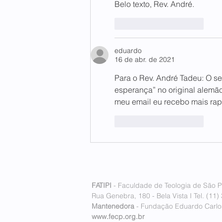
Belo texto, Rev. André.
Curtir
Responder
eduardo
16 de abr. de 2021
Para o Rev. André Tadeu: O senh
esperança” no original alemão
meu email eu recebo mais rap
Curtir
Responder
FATIPI
- Faculdade de Teologia de São P
Rua Genebra, 180 - Bela Vista I Tel. (11)
Mantenedora
- Fundação Eduardo Carlos
www.fecp.org.br