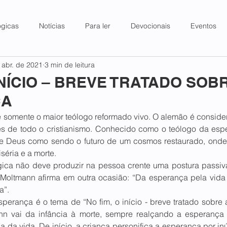
ógicas
Notícias
Para ler
Devocionais
Eventos
 abr. de 2021
3 min de leitura
 INÍCIO – BREVE TRATADO SOB
ÇA
 somente o maior teólogo reformado vivo. O alemão é conside
s de todo o cristianismo. Conhecido como o teólogo da esp
de Deus como sendo o futuro de um cosmos restaurado, onde
séria e a morte.  
ica não deve produzir na pessoa crente uma postura passiva
Moltmann afirma em outra ocasião: “Da esperança pela vida 
”.  
perança é o tema de “No fim, o início - breve tratado sobre 
n vai da infância à morte, sempre realçando a esperança 
 da vida. De início, a criança personifica a esperança por in