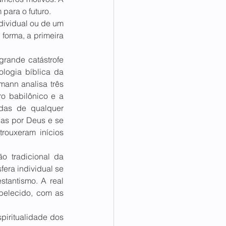
ara o futuro.  
ividual ou de um 
forma, a primeira 
rande catástrofe 
logia bíblica da 
ann analisa três 
ro babilônico e a 
das de qualquer 
as por Deus e se 
rouxeram inícios 
o tradicional da 
era individual se 
tantismo. A real 
belecido, com as 
iritualidade dos 