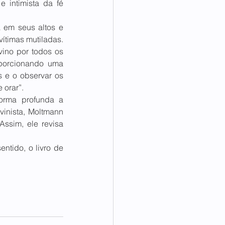
 intimista da fé 
 em seus altos e 
ítimas mutiladas. 
ino por todos os 
porcionando uma 
s e o observar os 
 orar”. 
orma profunda a 
inista, Moltmann 
ssim, ele revisa 
tido, o livro de 