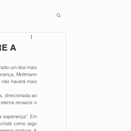
RE A
rado um dos mais 
erança, Moltmann 
 não haverá mais 
, direcionada ao 
eterna renasce o 
a esperança”. Em 
cristã como algo 
úmeros motivos. A 