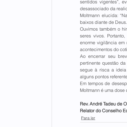
sentidos vigentes”, e
desassociado da realid
Moltmann elucida: “Na
baixos diante de Deus.
Ouvimos também o hino
seres vivos. Portant
enorme vigilância em n
acontecimentos do cotid
Ao encerrar seu brev
pertinente questão da
segue à risca a ideia
alguns pontos referente
Em tempos de desesper
Moltmann é uma dose d
Rev. André Tadeu de Oli
Relator do Conselho Edi
Para ler