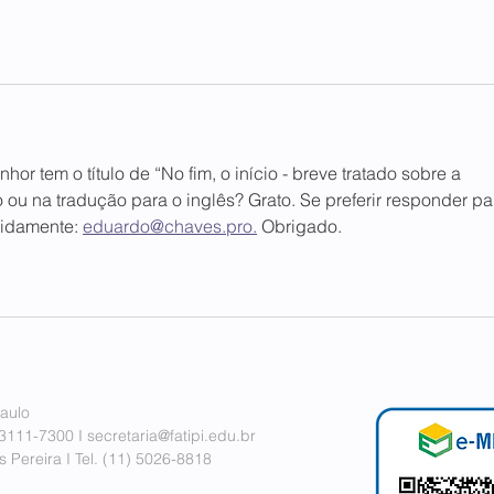
or tem o título de “No fim, o início - breve tratado sobre a 
 ou na tradução para o inglês? Grato. Se preferir responder pa
idamente: 
eduardo@chaves.pro.
 Obrigado. 
aulo
 3111-7300 I
secretaria@fatipi.edu.br
 Pereira I
Tel. (11)
5026-8818