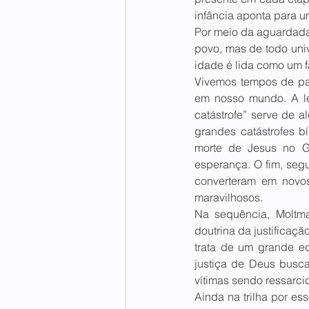
infância aponta para u
Por meio da aguardada
povo, mas de todo univ
idade é lida como um f
Vivemos tempos de pan
em nosso mundo. A lei
catástrofe” serve de 
grandes catástrofes bí
morte de Jesus no Gó
esperança. O fim, seg
converteram em novos 
maravilhosos.  
Na sequência, Moltman
doutrina da justificaçã
trata de um grande eq
justiça de Deus busca
vítimas sendo ressarcid
Ainda na trilha por es