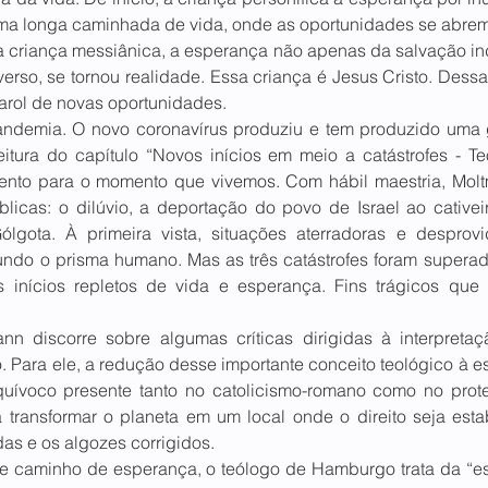
ma longa caminhada de vida, onde as oportunidades se abrem p
 criança messiânica, a esperança não apenas da salvação ind
erso, se tornou realidade. Essa criança é Jesus Cristo. Dessa 
arol de novas oportunidades.  
demia. O novo coronavírus produziu e tem produzido uma g
tura do capítulo “Novos inícios em meio a catástrofes - Teo
alento para o momento que vivemos. Com hábil maestria, Moltm
blicas: o dilúvio, a deportação do povo de Israel ao cativei
lgota. À primeira vista, situações aterradoras e desprovi
undo o prisma humano. Mas as três catástrofes foram superad
inícios repletos de vida e esperança. Fins trágicos que t
n discorre sobre algumas críticas dirigidas à interpretaçã
o. Para ele, a redução desse importante conceito teológico à esf
uívoco presente tanto no catolicismo-romano como no protes
 transformar o planeta em um local onde o direito seja esta
as e os algozes corrigidos.  
se caminho de esperança, o teólogo de Hamburgo trata da “esp