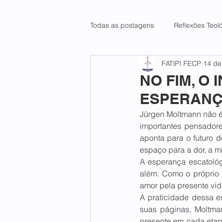
Todas as postagens
Reflexões Teol
FATIPI FECP
14 de
NO FIM, O
ESPERAN
Jürgen Moltmann não é
importantes pensadore
aponta para o futuro 
espaço para a dor, a mi
A esperança escatológ
além. Como o próprio 
amor pela presente vida
A praticidade dessa es
suas páginas, Moltman
presente em cada etapa