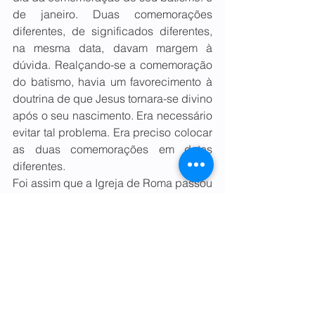
de janeiro. Duas comemorações 
diferentes, de significados diferentes, 
na mesma data, davam margem à 
dúvida. Realçando-se a comemoração 
do batismo, havia um favorecimento à 
doutrina de que Jesus tornara-se divino 
após o seu nascimento. Era necessário 
evitar tal problema. Era preciso colocar 
as duas comemorações em datas 
diferentes.
Foi assim que a Igreja de Roma passou 
a comemorar o Natal no dia 25 de 
dezembro. Foi um grande sucesso. Até 
hoje, para muitos cristãos, é a mais 
importante celebração religiosa
Conclusão
A única conclusão possível é a de que 
as origens da comemoração do Natal 