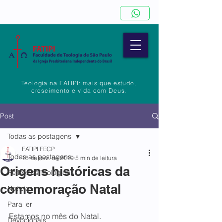
Teologia na FATIPI: mais que estudo,
crescimento e vida com Deus.
Post
Todas as postagens
FATIPI FECP
Todas as postagens
18 de dez. de 2019
5 min de leitura
Origens históricas da
Reflexões Teológicas
comemoração Natal
Notícias
Para ler
Estamos no mês do Natal.
Devocionais