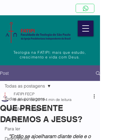
Teologia na FATIPI: mais que estudo,
crescimento e vida com Deus.
Post
Todas as postagens
FATIPI FECP
Todas as postagens
8 de nov. de 2019
4 min de leitura
QUE PRESENTE
Reflexões Teológicas
DAREMOS A JESUS?
Notícias
Para ler
“Então se ajoelharam diante dele e o 
Devocionais