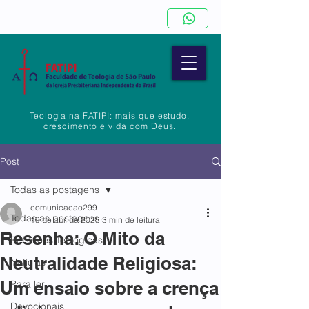
Teologia na FATIPI: mais que estudo,
crescimento e vida com Deus.
Post
Todas as postagens
comunicacao299
Todas as postagens
19 de abr. de 2025
3 min de leitura
Resenha: O Mito da
Reflexões Teológicas
Neutralidade Religiosa:
Notícias
Um ensaio sobre a crença
Para ler
Devocionais