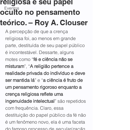
religiosa e seu papel
Eventos
oculto no pensamento
teórico. – Roy A. Clouser
A percepção de que a crença 
religiosa foi, ao menos em grande 
parte, destituída de seu papel público 
é incontestável. Dessarte, alguns 
motes como “
fé e ciência não se 
misturam
”, “
A religião pertence a 
realidade privada do indivíduo e deve 
ser mantida lá
” e “
a ciência é fruto de 
um pensamento rigoroso enquanto a 
crença religiosa reflete uma 
ingenuidade intelectual
” são repetidos 
com frequência. Claro, essa 
destituição do papel público da fé não 
é um fenômeno novo, ela é uma faceta 
do famoso processo de 
secularização. 