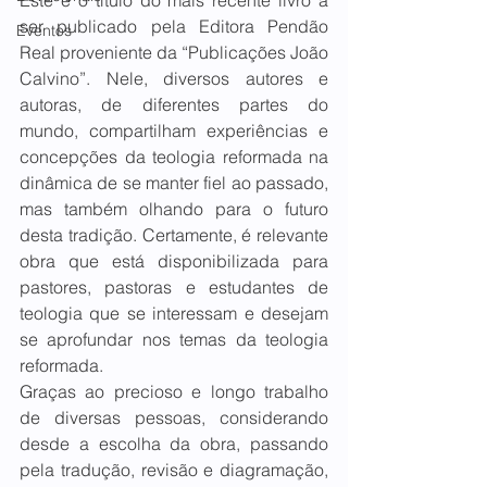
Este é o título do mais recente livro a 
ser publicado pela Editora Pendão 
Eventos
Real proveniente da “Publicações João 
Calvino”. Nele, diversos autores e 
autoras, de diferentes partes do 
mundo, compartilham experiências e 
concepções da teologia reformada na 
dinâmica de se manter fiel ao passado, 
mas também olhando para o futuro 
desta tradição. Certamente, é relevante 
obra que está disponibilizada para 
pastores, pastoras e estudantes de 
teologia que se interessam e desejam 
se aprofundar nos temas da teologia 
reformada. 
Graças ao precioso e longo trabalho 
de diversas pessoas, considerando 
desde a escolha da obra, passando 
pela tradução, revisão e diagramação, 