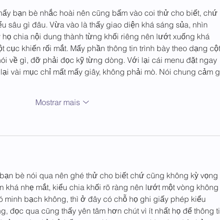
hấy bạn bè nhắc hoài nên cũng bấm vào coi thử cho biết, chứ 
ểu sâu gì đâu. Vừa vào là thấy giao diện khá sáng sủa, nhìn 
họ chia nội dung thành từng khối riêng nên lướt xuống khá 
 cục khiến rối mắt. Mấy phần thông tin trình bày theo dạng cột
ói về gì, đỡ phải đọc kỹ từng dòng. Với lại cái menu đặt ngay 
lại vài mục chỉ mất mấy giây, không phải mò. Nói chung cảm g
Mostrar mais
 bạn bè nói qua nên ghé thử cho biết chứ cũng không kỳ vọng 
ện khá nhẹ mắt, kiểu chia khối rõ ràng nên lướt một vòng không 
có minh bạch không, thì ở đây có chỗ họ ghi giấy phép kiểu 
đọc qua cũng thấy yên tâm hơn chút vì ít nhất họ để thông ti