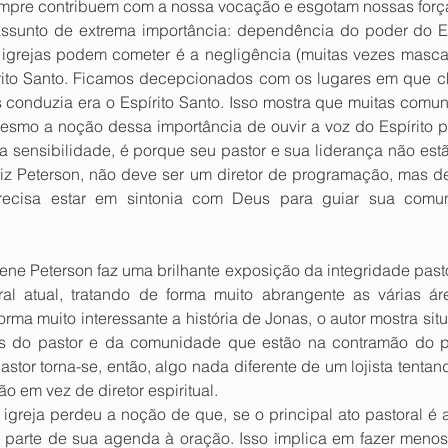
mpre contribuem com a nossa vocação e esgotam nossas força
assunto de extrema importância: dependência do poder do Es
 igrejas podem cometer é a negligência (muitas vezes masca
rito Santo. Ficamos decepcionados com os lugares em que 
conduzia era o Espírito Santo. Isso mostra que muitas comu
esmo a noção dessa importância de ouvir a voz do Espírito pa
a sensibilidade, é porque seu pastor e sua liderança não estã
 diz Peterson, não deve ser um diretor de programação, mas de
 precisa estar em sintonia com Deus para guiar sua comu
ne Peterson faz uma brilhante exposição da integridade pastor
oral atual, tratando de forma muito abrangente as várias áre
rma muito interessante a história de Jonas, o autor mostra situ
s do pastor e da comunidade que estão na contramão do pa
astor torna-se, então, algo nada diferente de um lojista tentand
o em vez de diretor espiritual. 
 igreja perdeu a noção de que, se o principal ato pastoral é a
 parte de sua agenda à oração. Isso implica em fazer menos c