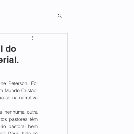
l do
rial.
e Peterson. Foi 
a Mundo Cristão. 
a-se na narrativa 
 a nenhuma outra 
os pastores têm 
rio pastoral bem 
nte Deus. Não só 