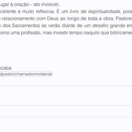
ar à oração – ato invisível. 
lente e muito reflexiva. É um livro de espiritualidade, pois 
u relacionamento com Deus ao longo de toda a obra. Pastores
 e dos Sacramentos se verão diante de um desafio grande e
l como uma profissão, mas investir tempo naquilo que biblicame
ocaba 
l
pastor
chamadoministerial