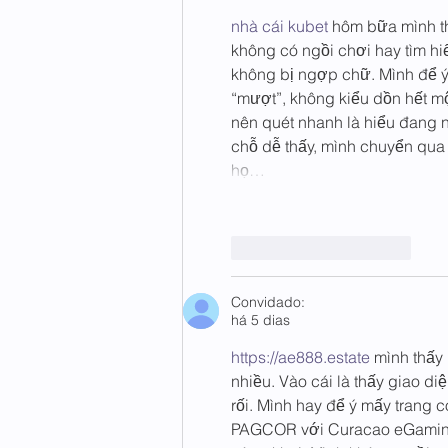
nhà cái kubet
 hôm bữa mình t
không có ngồi chơi hay tìm hi
không bị ngợp chữ. Mình để ý 
“mượt”, không kiểu dồn hết một
nên quét nhanh là hiểu đang n
chỗ dễ thấy, mình chuyển qua 
họ…
Curtir
Responder
Convidado:
há 5 dias
https://ae888.estate
 mình thấy
nhiều. Vào cái là thấy giao di
rối. Mình hay để ý mấy trang 
PAGCOR với Curacao eGaming, 