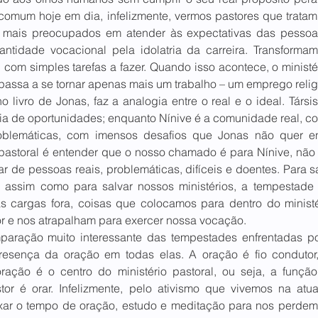
 comum hoje em dia, infelizmente, vermos pastores que trata
, mais preocupados em atender às expectativas das pessoa
ntidade vocacional pela idolatria da carreira. Transforma
 com simples tarefas a fazer. Quando isso acontece, o ministér
assa a se tornar apenas mais um trabalho – um emprego religi
 livro de Jonas, faz a analogia entre o real e o ideal. Társ
ia de oportunidades; enquanto Nínive é a comunidade real, com
blemáticas, com imensos desafios que Jonas não quer en
 pastoral é entender que o nosso chamado é para Nínive, não 
 de pessoas reais, problemáticas, difíceis e doentes. Para s
 assim como para salvar nossos ministérios, a tempestade 
 cargas fora, coisas que colocamos para dentro do ministé
or e nos atrapalham para exercer nossa vocação. 
aração muito interessante das tempestades enfrentadas po
resença da oração em todas elas. A oração é fio condutor,
ação é o centro do ministério pastoral, ou seja, a função
or é orar. Infelizmente, pelo ativismo que vivemos na atua
xar o tempo de oração, estudo e meditação para nos perdem