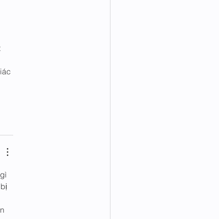
 
iác 
gì 
bị 
n 