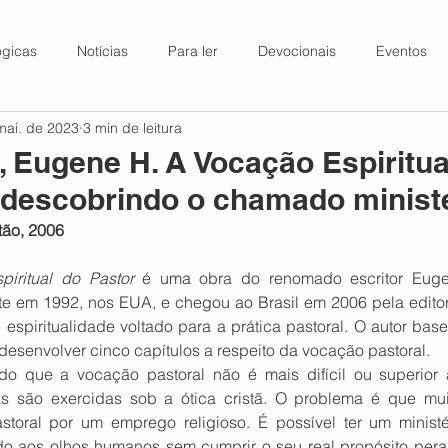
ógicas
Notícias
Para ler
Devocionais
Eventos
mai. de 2023
3 min de leitura
Eugene H. A Vocação Espiritua
descobrindo o chamado ministe
tão, 2006
iritual do Pastor 
é uma obra do renomado escritor Eugen
te em 1992, nos EUA, e chegou ao Brasil em 2006 pela editor
 espiritualidade voltado para a prática pastoral. O autor basei
 desenvolver cinco capítulos a respeito da vocação pastoral. 
do que a vocação pastoral não é mais difícil ou superior
s são exercidas sob a ótica cristã. O problema é que muit
toral por um emprego religioso. É possível ter um ministé
o aos olhos humanos sem cumprir o seu real propósito pera