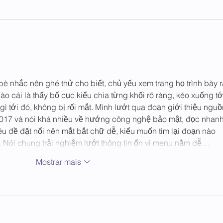
Antes
prime
prime
O Impacto do
comu
Presbiterianismo na
Educação Brasileira
è nhắc nên ghé thử cho biết, chủ yếu xem trang họ trình bày r
o cái là thấy bố cục kiểu chia từng khối rõ ràng, kéo xuống tớ
ì tới đó, không bị rối mắt. Mình lướt qua đoạn giới thiệu nguồ
2017 và nói khá nhiều về hướng công nghệ bảo mật, đọc nhanh
u đề đặt nổi nên mắt bắt chữ dễ, kiểu muốn tìm lại đoạn nào 
. Nói chung trải nghiệm lướt thông tin ổn vì menu nằm dễ…
Mostrar mais