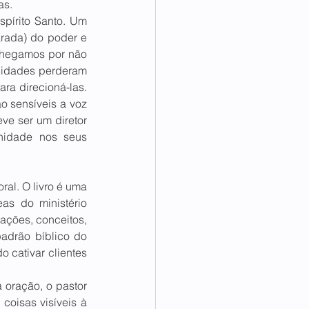
s. 
pírito Santo. Um 
rada) do poder e 
chegamos por não 
nidades perderam 
ra direcioná-las. 
o sensíveis a voz 
ve ser um diretor 
nidade nos seus 
al. O livro é uma 
as do ministério 
ações, conceitos, 
drão bíblico do 
o cativar clientes 
 oração, o pastor 
oisas visíveis à 