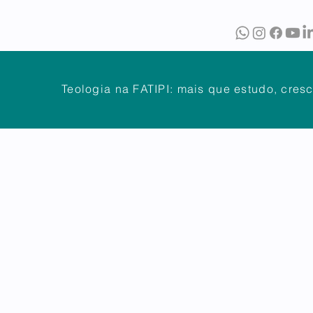
O
BIBLIOTECA
PUBLICAÇÕES
Teologia na FATIPI: mais que estudo, cres
NTES
DÚVIDAS FREQUENTES
ATENDIMENTO
OUVIDOR